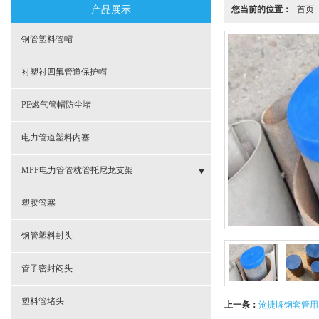
产品展示
您当前的位置：
首页
钢管塑料管帽
衬塑衬四氟管道保护帽
PE燃气管帽防尘堵
电力管道塑料内塞
MPP电力管管枕管托尼龙支架
- MPP电力管管枕规格型号
塑胶管塞
- CPVC电力管塑料管枕
钢管塑料封头
- 电缆保护管支撑管枕
管子密封闷头
- 电缆套管管枕支架
塑料管堵头
上一条：
沧捷牌钢套管用塑