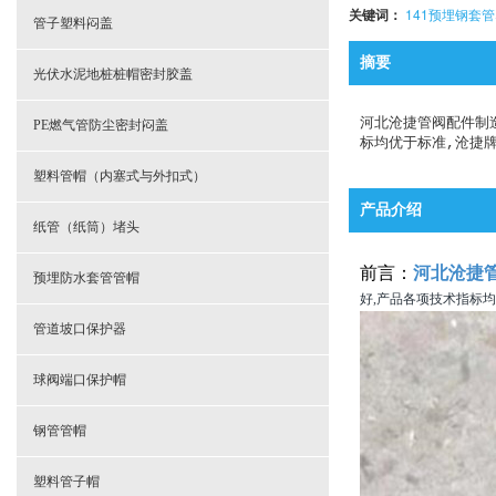
关键词：
141预埋钢套
- 电缆排管塑料托架
管子塑料闷盖
摘要
- 电缆管道分隔托架
光伏水泥地桩桩帽密封胶盖
- 电力管道尼龙管托
河北沧捷管阀配件制
PE燃气管防尘密封闷盖
标均优于标准,沧捷牌
塑料管帽（内塞式与外扣式）
产品介绍
纸管（纸筒）堵头
前言：
河北沧捷
预埋防水套管管帽
好,产品各项技术指标均
管道坡口保护器
球阀端口保护帽
钢管管帽
塑料管子帽