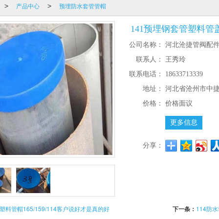
产品中心
预埋防水套管管帽
>
>
141预埋钢套管塑料
公司名称：
河北沧捷管阀配
联系人：
王秀玲
联系电话：
18633713339
地址：
河北省沧州市中
价格：
价格面议
更多信息
分享：
料管帽165/159/114客户说好才是真的好
下一条：
114防