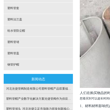
塑料管套
塑料法兰盖
给水管防尘帽
塑料管堵
塑料管盖
钢管护帽
新闻动态
河北沧捷管阀制造有限公司塑料管帽产品双重福利回馈客户
人们在购买物品的
想着买到可以超长时间
塑料管帽产业数字化解决方案沧捷管阀作为供应链深受推崇
1、
材料
材料影响托
塑料管堵头_河北沧捷立足市场致力研发创新核心产品