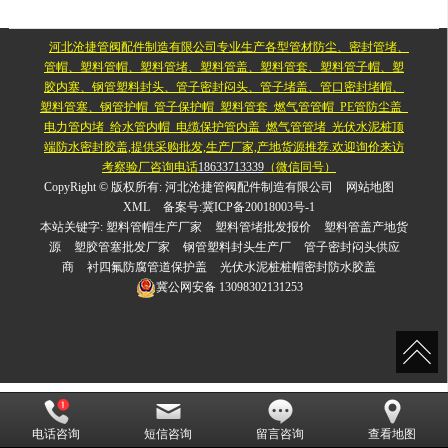
河北沧捷管阀配件制造有限公司专业生产各型管材防尘、密封管堵、
管帽、塑料管帽、塑料管堵、塑料管盖、塑料管套、塑料管子帽、塑
胶内塞、钢管塑料封头、管子密封闷头、管子堵盖、管口密封堵帽、
塑料管塞、钢管护帽_管子保护帽_塑料管套_燃气管管帽_PE管防尘盖_
电力管内堵_给水管内帽_电缆保护管内盖_燃气管管堵_光伏水泥桩顶
端防水密封胶盖,提供采购批发,生产厂家,产地货源推荐.欢迎询价来访
考察验厂咨询电话
18633713339
（微信同号）
CopyRight © 版权所有:
河北沧捷管阀配件制造有限公司
网站地图
XML
备案号:
冀ICP备20018003号-1
本站关键字:
塑料管帽生产厂家
塑料管堵批发报价
塑料管盖产地货
源
塑胶管塞批发厂家
钢管塑料封头生产厂
管子密封闷头供应
商
衬四氟防腐管道保护盖
光伏水泥桩桩帽密封防水胶盖
冀公网安备
13098302131253
电话咨询
短信咨询
留言咨询
查看地图