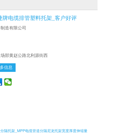
捷牌电缆排管塑料托架_客户好评
件制造有限公司
捷场部黄赵公路北利源街西
多信息
分隔托架_MPP电缆管道分隔尼龙托架宽度厚度伸缩量