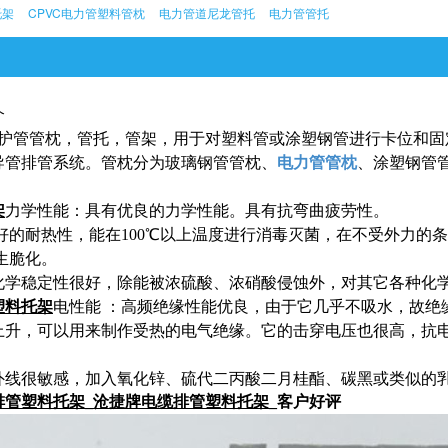
托架
CPVC电力管塑料管枕
电力管道尼龙管托
电力管管托
介
护管管枕，管托，管架，用于对塑料管或涂塑钢管进行卡位和固
导管排管系统。管枕分为玻璃钢管管枕、
电力管管枕
、涂塑钢管
架
力学性能：具有优良的力学性能。具有抗弯曲疲劳性。
好的耐热性，能在100℃以上温度进行消毒灭菌，在不受外力的条件
发生脆化。
 ：化学稳定性很好，除能被浓硫酸、浓硝酸侵蚀外，对其它各种化
塑料托架
电性能 ：高频绝缘性能优良，由于它几乎不吸水，故绝
上升，可以用来制作受热的电气绝缘。它的击穿电压也很高，抗
对紫外线很敏感，加入氧化锌、硫代二丙酸二月桂酯、碳黑或类似的
排管塑料托架
_
沧捷牌电缆排管塑料托架
_客户好评