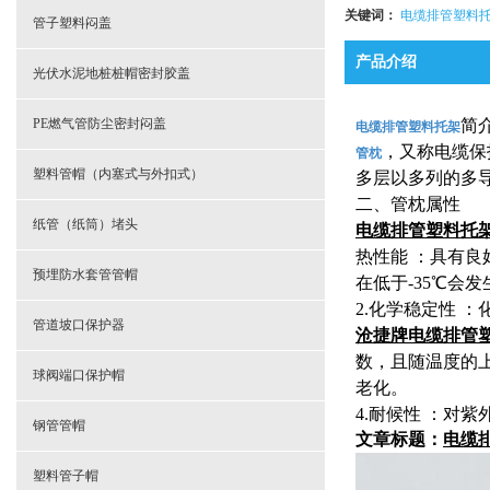
关键词：
电缆排管塑料
- 电缆排管塑料托架
管子塑料闷盖
产品介绍
- 电缆管道分隔托架
光伏水泥地桩桩帽密封胶盖
- 电力管道尼龙管托
PE燃气管防尘密封闷盖
简
电缆排管塑料托架
，又称电缆保
管枕
塑料管帽（内塞式与外扣式）
多层以多列的多
二、管枕属性
纸管（纸筒）堵头
电缆排管塑料托
热性能 ：具有良
预埋防水套管管帽
在低于-35℃会
2.化学稳定性
管道坡口保护器
沧捷牌电缆排管
数，且随温度的
球阀端口保护帽
老化。
4.耐候性 ：
钢管管帽
文章标题：
电缆
塑料管子帽