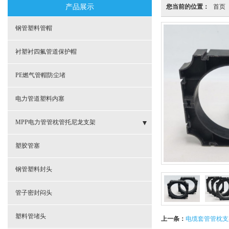
产品展示
您当前的位置：
首页
钢管塑料管帽
衬塑衬四氟管道保护帽
PE燃气管帽防尘堵
电力管道塑料内塞
MPP电力管管枕管托尼龙支架
- MPP电力管管枕规格型号
塑胶管塞
- CPVC电力管塑料管枕
钢管塑料封头
- 电缆保护管支撑管枕
管子密封闷头
- 电缆套管管枕支架
塑料管堵头
上一条：