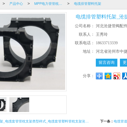
产品中心
MPP电力管管枕管托尼龙支架
电缆排管塑料托架
>
>
>
电缆排管塑料托架_沧
公司名称：
河北沧捷管阀配
联系人：
王秀玲
联系电话：
18633713339
地址：
河北省沧州市中
留言咨询
更
分享：
电缆套管管枕支架_电缆套管管枕支架类型样式_电缆套管塑料管枕支架沧捷制造
下一条：
电缆管道