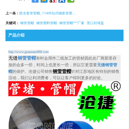
上一条：
防水套管管帽_114外扣式钢套管塑料管帽_浙江嘉兴货源推荐沧捷
关键词：
钢管管帽
钢管塑料管帽
钢管管帽***厂家
管口封堵盖
产品介绍
http://www.guanmao888.com
无缝
钢管管帽
有时会用作二线加工的管材因此在厂商那里存
放的会多一些，时间上也更长一些，所以它更需要
无缝钢管管
钢管管帽
帽
的保护。沧捷公司销售
针对江苏地区有特别的销售
活动，我们让利消费者，可以让客户得到更多的好处。