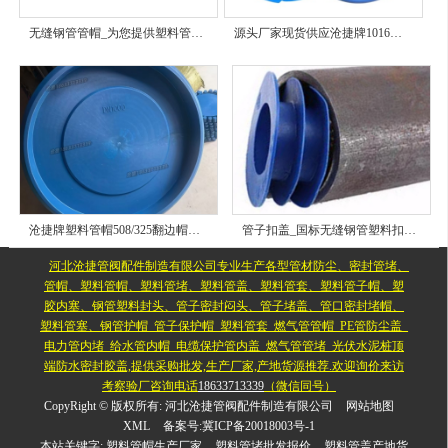
无缝钢管管帽_为您提供塑料管帽报价_产品图片_售价行情
源头厂家现货供应沧捷牌1016（DN1000）内承插式钢管塑料管帽支持定制
沧捷牌塑料管帽508/325翻边帽檐内承插式外扣式支持订制免费寄样
管子扣盖_国标无缝钢管塑料扣盖管帽_直供厂家提供实时价格咨询
河北沧捷管阀配件制造有限公司专业生产各型管材防尘、密封管堵、
管帽、塑料管帽、塑料管堵、塑料管盖、塑料管套、塑料管子帽、塑
胶内塞、钢管塑料封头、管子密封闷头、管子堵盖、管口密封堵帽、
塑料管塞、钢管护帽_管子保护帽_塑料管套_燃气管管帽_PE管防尘盖_
电力管内堵_给水管内帽_电缆保护管内盖_燃气管管堵_光伏水泥桩顶
端防水密封胶盖,提供采购批发,生产厂家,产地货源推荐.欢迎询价来访
考察验厂咨询电话
18633713339
（微信同号）
CopyRight © 版权所有:
河北沧捷管阀配件制造有限公司
网站地图
XML
备案号:
冀ICP备20018003号-1
本站关键字:
塑料管帽生产厂家
塑料管堵批发报价
塑料管盖产地货