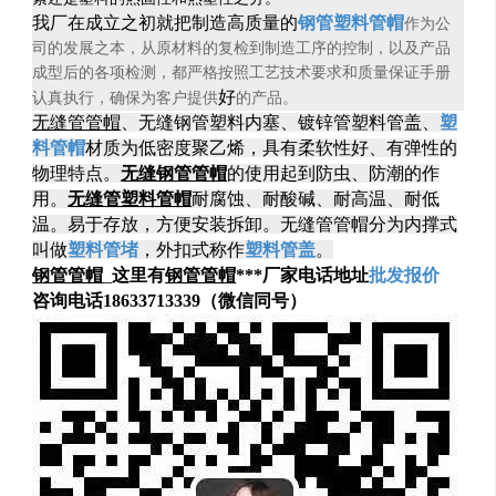
我厂在成立之初就把制造高质量的
钢管塑料管帽
作为公
司的发展之本，从原材料的复检到制造工序的控制，以及产品
成型后的各项检测，都严格按照工艺技术要求和质量保证手册
好
认真执行，确保为客户提供
的产品。
无缝管管帽
、无缝钢管塑料内塞、
镀锌管塑料管
盖、
塑
料管帽
材质为低密度聚乙烯，具有柔软性好、有弹性的
物理特点。
无缝钢管管帽
的使用起到防虫、防潮的作
用。
无缝管塑料管帽
耐腐蚀、耐酸碱、耐高温、耐低
温。易于存放，方便安装拆卸。无缝管管帽分为内撑式
叫做
塑料管堵
，外扣式称作
塑料管盖
。
钢管管帽
_
这里有
钢管管帽
***厂家电话地址
批发报价
咨询电话18633713339（微信同号）