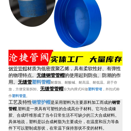
钢管管帽
材质为低密度聚乙烯，具有柔软性好、有弹性
的物理特点。
无缝钢管管帽
的使用起到防虫、防潮的作
用。
无缝管
塑料管帽
耐腐蚀、耐酸碱、耐高温、耐低温。易于存
无缝管管帽
放，方便安装拆卸。
分为内撑式叫做
塑料管堵
，外扣式称
作
塑料管盖
。
工艺及特性
钢管护帽
是采用塑料为主要原料加工而成的
钢管
管帽
,塑料是一类具有可塑性的合成高分子材料。它与合成橡
胶、合成纤维形成了当今日常生活不可缺少的三大合成材料。
具体地说，塑料是以合成树脂为主要成分，在温度和压力等条
件下可以塑制成形状，在常温下保持形状不变的材料。