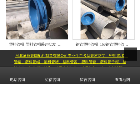
塑料管帽_塑料管帽采购批发_塑料管帽货源产地_塑料管帽功能用途
钢管塑料管帽_168钢管塑料管帽采购价格_镀锌钢管塑料管帽批发厂家
河北沧捷管阀配件制造有限公司专业生产各型管材防尘、密封管堵、
管帽、塑料管帽、塑料管堵、塑料管盖、塑料管套、塑料管子帽、塑
胶内塞、钢管塑料封头、管子密封闷头、管子堵盖、管口密封堵帽、
塑料管塞、钢管护帽_管子保护帽_塑料管套_燃气管管帽_PE管防尘盖_
电话咨询
短信咨询
留言咨询
查看地图
电力管内堵_给水管内帽_电缆保护管内盖_燃气管管堵_光伏水泥桩顶
端防水密封胶盖,提供采购批发,生产厂家,产地货源推荐.欢迎询价来访
考察验厂咨询电话
18633713339
（微信同号）
CopyRight © 版权所有:
河北沧捷管阀配件制造有限公司
网站地图
XML
备案号:
冀ICP备20018003号-1
本站关键字:
塑料管帽生产厂家
塑料管堵批发报价
塑料管盖产地货
源
塑胶管塞批发厂家
钢管塑料封头生产厂
管子密封闷头供应
商
衬四氟防腐管道保护盖
光伏水泥桩桩帽密封防水胶盖
冀公网安备
13098302131253