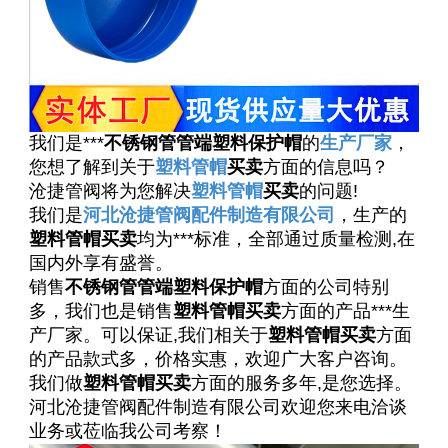
我们是***
不锈钢管管端塑料保护帽
的
生产厂家
，
您想了解到关于
塑料管帽
买卖
方面的信息吗？
沧捷管阀将为您解决
塑料管帽
买卖
的问题!
我们是
河北沧捷管阀配件制造有限公司
，生产的
塑料管帽买卖
均为***标准，全部通过质量检测,在
国内外享有盛誉。
销售
不锈钢管管端塑料保护帽
方面的公司特别
多，我们也是销售
塑料管帽买卖
方面的产品***生
产厂家。可以保证,我们相关于
塑料管帽买卖
方面
的产品款式多，价格实惠，欢迎广大客户咨询。
我们做
塑料管帽买卖
方面的服务多年,是您选择。
河北沧捷管阀配件制造有限公司欢迎您来电洽谈
业务或莅临我公司考察！