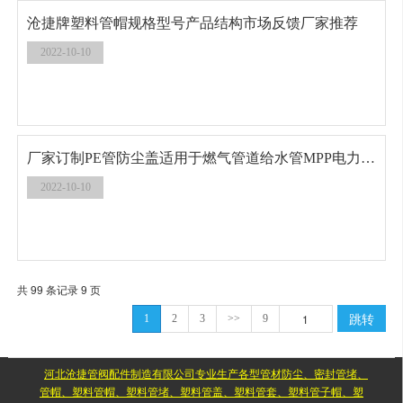
沧捷牌塑料管帽规格型号产品结构市场反馈厂家推荐
2022-10-10
厂家订制PE管防尘盖适用于燃气管道给水管MPP电力管欢迎咨询
2022-10-10
共 99 条记录 9 页
跳转
1
2
3
>>
9
河北沧捷管阀配件制造有限公司专业生产各型管材防尘、密封管堵、
管帽、塑料管帽、塑料管堵、塑料管盖、塑料管套、塑料管子帽、塑