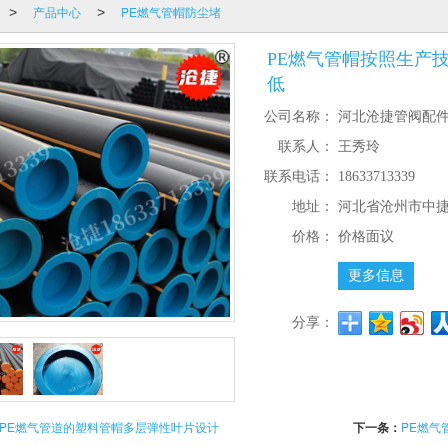
产品中心
PE燃气管帽防尘堵
>
>
PE燃气管帽按照生产技术
低
公司名称：
河北沧捷管阀配
联系人：
王秀玲
联系电话：
18633713339
地址：
河北省沧州市中
价格：
价格面议
更多信息
分享：
PE燃气管道的塑料管帽多层弹性叶片设计
下一条：