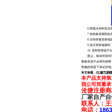
6.焊缝冷却时应自然
7.加热板表面防粘层
8.当待焊接管材端面
9.清洁管材端面时
10. 管材壁厚低于
那么，除却外部环
果根本就不会得到保障
措施的前提下保证好电
本文标题：
PE燃气管帽
本产品支持第
我公司郑重承
沧捷注册商
厂家自产自
联系人：王
电话：
186