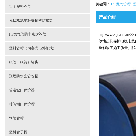
关键词：
PE燃气管帽
- 电缆排管塑料托架
管子塑料闷盖
产品介绍
- 电缆管道分隔托架
光伏水泥地桩桩帽密封胶盖
- 电力管道尼龙管托
PE燃气管防尘密封闷盖
http://www.guanmao888.
够地起到保护电缆电线
重影响了施工质量。那
塑料管帽（内塞式与外扣式）
纸管（纸筒）堵头
预埋防水套管管帽
管道坡口保护器
球阀端口保护帽
钢管管帽
塑料管子帽