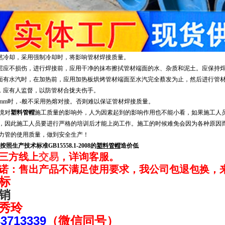
冷却，采用强制冷却时，将影响管材焊接质量。
应不损伤，进行焊接前，应用干净的抹布擦拭管材端面的水、杂质和泥土。应保持
有水汽时，在加热前，应用加热板烘烤管材端面至水汽完全蔡发为止，然后进行管
，应有人监督，以防管材合拢夫伤手。
6mm时，-般不采用热熔对接。否则难以保证管材焊接质量。
境对
塑料管帽
施工质量的影响外，人为因素起到的影响作用也不能小看，如果施工人
，因此施工人员要进行严格的培训后才能上岗工作。施工的时候难免会因为各种原因
力管的使用质量，做到安全生产！
按照生产技术标准GB15558.1-2008的
塑料管帽
造价低
三方线上
交易
，详询客服。
诺：售出产品不满足使用要求，我公司包退包换，
标
销
秀玲
33713339
（微信同号）