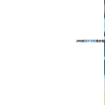
2008的
塑料管帽
造价低