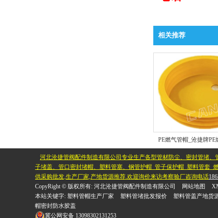
相关推荐
河北沧捷管阀配件制造有限公司专业生产各型管材防尘、密封管堵、
子堵盖、管口密封堵帽、塑料管塞、钢管护帽_管子保护帽_塑料管套_燃
供采购批发,生产厂家,产地货源推荐.欢迎询价来访考察验厂咨询电话
186
CopyRight © 版权所有:
河北沧捷管阀配件制造有限公司
网站地图
X
本站关键字:
塑料管帽生产厂家
塑料管堵批发报价
塑料管盖产地货
帽密封防水胶盖
冀公网安备
13098302131253