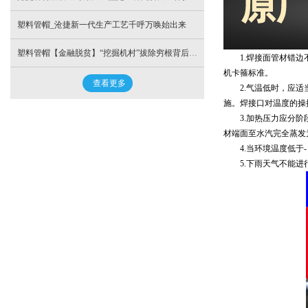
塑料管帽_沧捷新一代生产工艺千呼万唤始出来
塑料管帽【金融脱贫】“挖掘机村”拔除穷根背后的金融力量
1.焊接面管材错边不
机卡箍标准。
查看更多
2.气温低时，应适当
施。焊接口对温度的操
3.加热压力应分阶段
材端面至水汽完全蒸发
4.当环境温度低于-
5.下雨天气不能进行