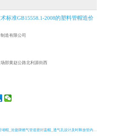
标准GB15558.1-2008的塑料管帽造价
件制造有限公司
捷场部黄赵公路北利源街西
PE燃气管堵帽_沧捷牌燃气管道密封盖帽_透气孔设计及时释放管内压力