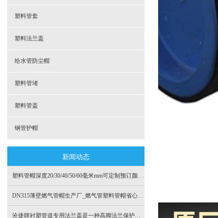
塑料管套
塑料法兰盖
给水管防尘帽
塑料管堵
塑料管盖
钢管护帽
新闻动态
塑料管帽深度20/30/40/50/60毫米mm可定制预订颜色沧捷管阀工期短
DN315薄壁燃气管帽生产厂_燃气管塑料管帽省心放心_防止鼠害飞虫
沧捷牌衬塑管道专用法兰盖是一种高脚法兰保护帽DN300PN10