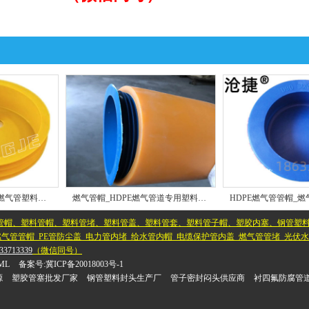
PE燃气管帽_沧捷牌PE燃气管塑料管帽_SDR11系列_批发采购价格
燃气管帽_HDPE燃气管道专用塑料管帽_我们更认可沧捷牌实体工厂
管帽、塑料管帽、塑料管堵、塑料管盖、塑料管套、塑料管子帽、塑胶内塞、钢管塑
气管管帽_PE管防尘盖_电力管内堵_给水管内帽_电缆保护管内盖_燃气管管堵_光伏
33713339
（微信同号）
ML
备案号:
冀ICP备20018003号-1
源
塑胶管塞批发厂家
钢管塑料封头生产厂
管子密封闷头供应商
衬四氟防腐管