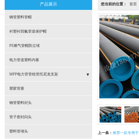
产品展示
您当前的位置：
首页
钢管塑料管帽
衬塑衬四氟管道保护帽
PE燃气管帽防尘堵
电力管道塑料内塞
MPP电力管管枕管托尼龙支架
- MPP电力管管枕规格型号
塑胶管塞
- CPVC电力管塑料管枕
钢管塑料封头
- 电缆保护管支撑管枕
管子密封闷头
- 电缆套管管枕支架
塑料管堵头
上一条：
推荐一款专用于