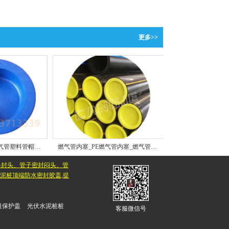
更多>>
HDPE燃气管管帽_燃气管塑料管帽_***生产厂家推荐
燃气管内塞_PE燃气管内塞_燃气管堵塑料内塞用途_沧捷品质可靠
料封头、管子密封闷头、管
水泥桩顶端防水密封胶盖,提
道保护盖
光伏水泥桩桩
客服微信号